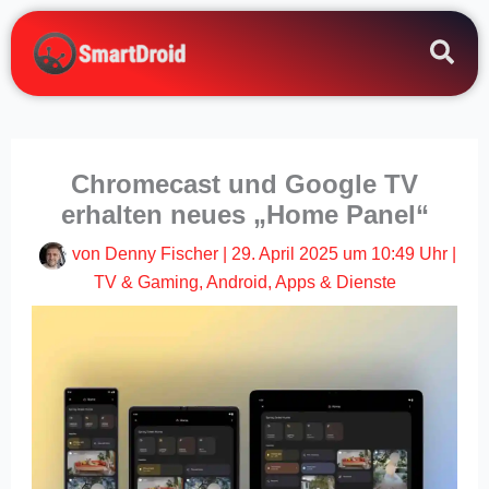
Zum
Inhalt
springen
Chromecast und Google TV
erhalten neues „Home Panel“
von
Denny Fischer
|
29. April 2025 um 10:49 Uhr
|
TV & Gaming
,
Android
,
Apps & Dienste