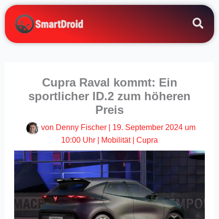
Zum
Inhalt
springen
Cupra Raval kommt: Ein
sportlicher ID.2 zum höheren
Preis
von
Denny Fischer
|
19. September 2024 um
10:00 Uhr
|
Mobilität
|
Cupra