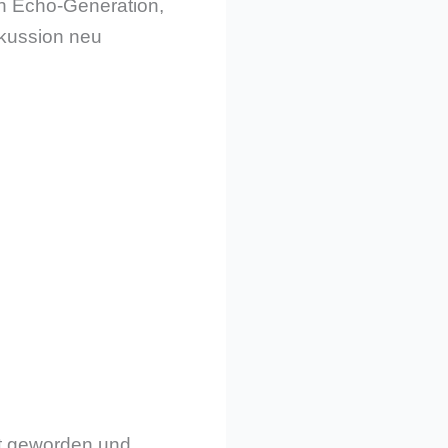
en Echo-Generation,
kussion neu
nt geworden und