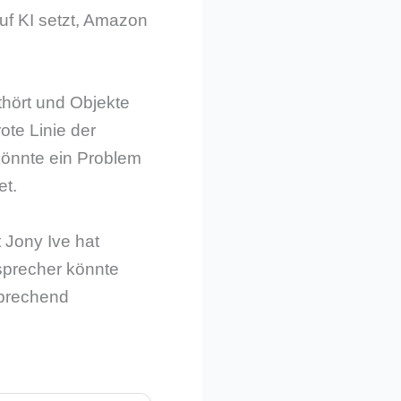
uf KI setzt, Amazon
thört und Objekte
ote Linie der
 könnte ein Problem
et.
 Jony Ive hat
sprecher könnte
sprechend