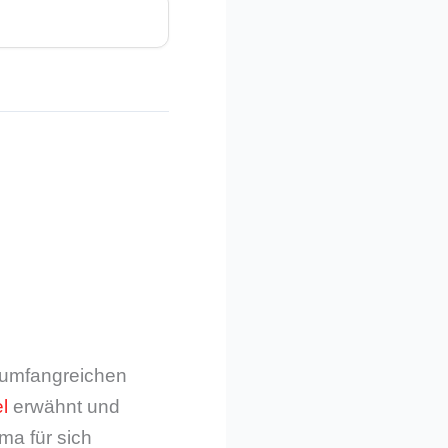
m umfangreichen
l
erwähnt und
ma für sich