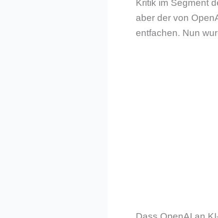
Kritik im Segment d
aber der von OpenA
entfachen. Nun wur
Dass OpenAI an KI-