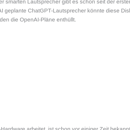
er smarten Lautsprecher gibt es schon seit der erst
I geplante ChatGPT-Lautsprecher könnte diese Dis
den die OpenAI-Pläne enthüllt.
Hardware arbeitet, ist schon vor einiger Zeit bekan