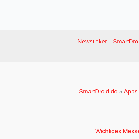
Newsticker
SmartDroi
SmartDroid.de
»
Apps 
Wichtiges Messe