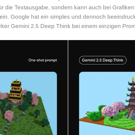
 für die Textausgabe, sondern kann auch bei Grafike
sein. Google hat ein simples und dennoch beeindruc
tärker Gemini 2.5 Deep Think bei einem einzigen Pro