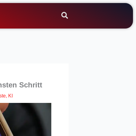
sten Schritt
ste
,
KI