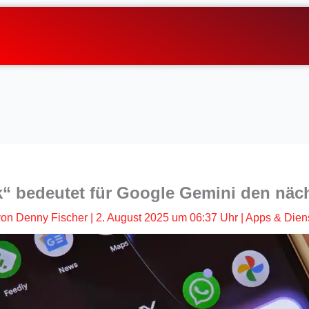
“ bedeutet für Google Gemini den näch
von
Denny Fischer
|
2. August 2025 um 06:37 Uhr
|
Apps & Dien