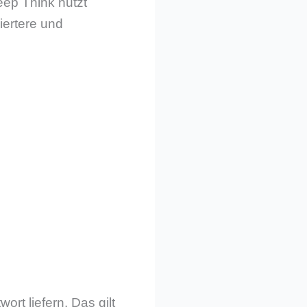
eep Think nutzt
iertere und
rt liefern. Das gilt