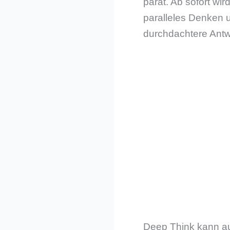
parat. Ab sofort wi
paralleles Denken 
durchdachtere Antwo
Deep Think kann auf