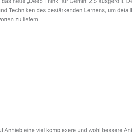
rd das neue „Deep Think“ für Gemini 2.5 ausgerollt. D
und Techniken des bestärkenden Lernens, um detaill
rten zu liefern.
 Anhieb eine viel komplexere und wohl bessere Antwo