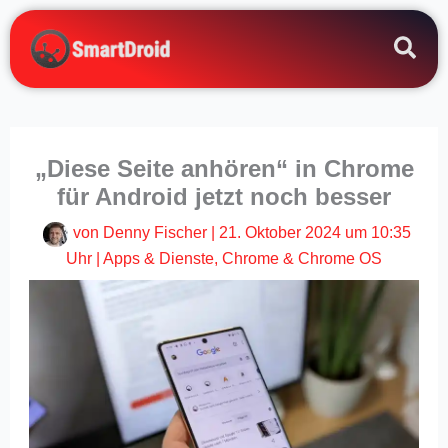
Zum
Inhalt
springen
„Diese Seite anhören“ in Chrome
für Android jetzt noch besser
von
Denny Fischer
|
21. Oktober 2024 um 10:35
Uhr
|
Apps & Dienste
,
Chrome & Chrome OS