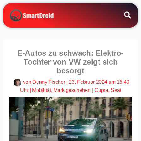
Zum
Inhalt
springen
E-Autos zu schwach: Elektro-
Tochter von VW zeigt sich
besorgt
von
Denny Fischer
|
23. Februar 2024 um 15:40
Uhr
|
Mobilität
,
Marktgeschehen
|
Cupra
,
Seat