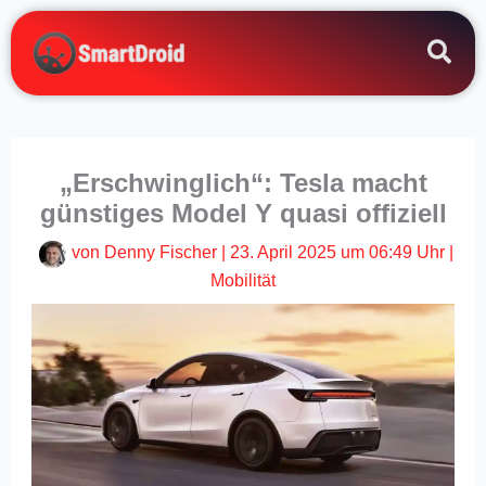
Zum
Inhalt
springen
„Erschwinglich“: Tesla macht
günstiges Model Y quasi offiziell
von
Denny Fischer
|
23. April 2025 um 06:49 Uhr
|
Mobilität