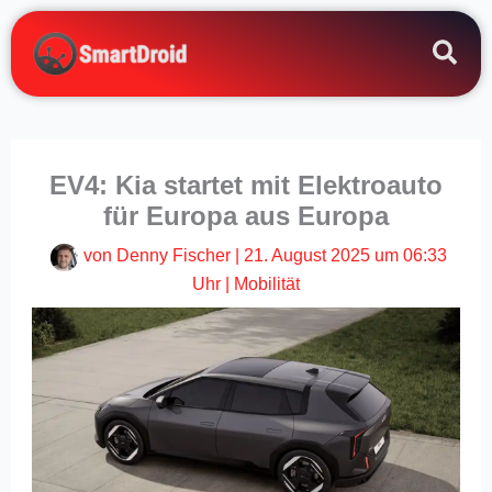
Zum
Inhalt
springen
EV4: Kia startet mit Elektroauto
für Europa aus Europa
von
Denny Fischer
|
21. August 2025 um 06:33
Uhr
|
Mobilität