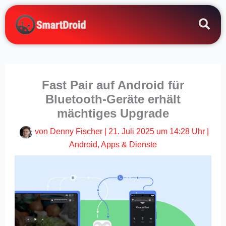
Zum
Inhalt
springen
Fast Pair auf Android für
Bluetooth-Geräte erhält
mächtiges Upgrade
von
Denny Fischer
|
21. Juli 2025 um 14:28 Uhr
|
Android
,
Apps & Dienste