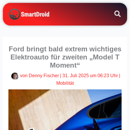
Zum
Inhalt
springen
Ford bringt bald extrem wichtiges
Elektroauto für zweiten „Model T
Moment“
von
Denny Fischer
|
31. Juli 2025 um 06:23 Uhr
|
Mobilität