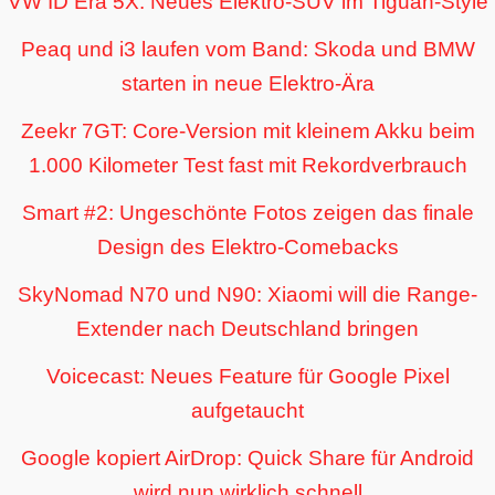
VW ID Era 5X: Neues Elektro-SUV im Tiguan-Style
Peaq und i3 laufen vom Band: Skoda und BMW
starten in neue Elektro-Ära
Zeekr 7GT: Core-Version mit kleinem Akku beim
1.000 Kilometer Test fast mit Rekordverbrauch
Smart #2: Ungeschönte Fotos zeigen das finale
Design des Elektro-Comebacks
SkyNomad N70 und N90: Xiaomi will die Range-
Extender nach Deutschland bringen
Voicecast: Neues Feature für Google Pixel
aufgetaucht
Google kopiert AirDrop: Quick Share für Android
wird nun wirklich schnell