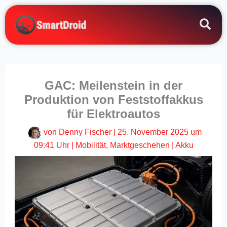
Zum
Inhalt
springen
GAC: Meilenstein in der
Produktion von Feststoffakkus
für Elektroautos
von
Denny Fischer
|
25. November 2025 um
09:41 Uhr
|
Mobilität
,
Marktgeschehen
|
Akku