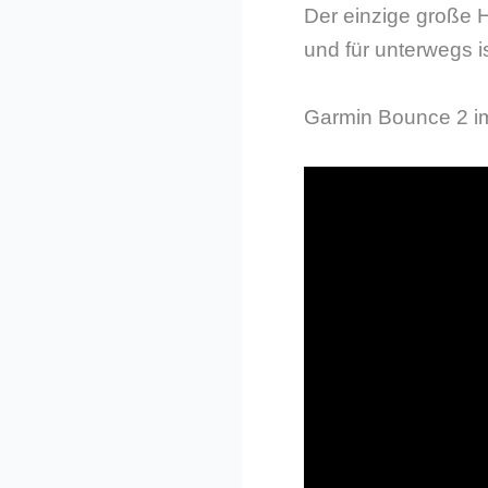
Der einzige große 
und für unterwegs 
Garmin Bounce 2 i