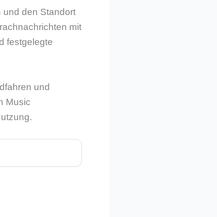
n und den Standort
prachnachrichten mit
d festgelegte
adfahren und
n Music
Nutzung.