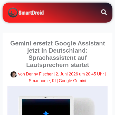
Zum
Inhalt
springen
Gemini ersetzt Google Assistant
jetzt in Deutschland:
Sprachassistent auf
Lautsprechern startet
von
Denny Fischer
|
2. Juni 2026 um 20:45 Uhr
|
Smarthome
,
KI
|
Google Gemini