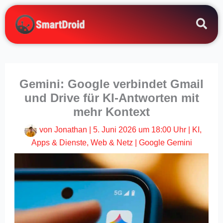
Zum
Inhalt
springen
Gemini: Google verbindet Gmail
und Drive für KI-Antworten mit
mehr Kontext
von
Jonathan
|
5. Juni 2026 um 18:00 Uhr
|
KI
,
Apps & Dienste
,
Web & Netz
|
Google Gemini