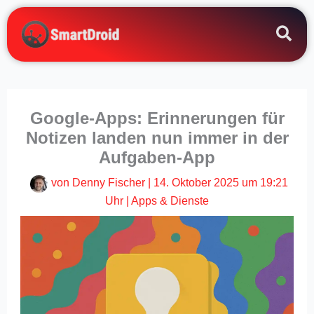
Zum
Inhalt
springen
Google-Apps: Erinnerungen für
Notizen landen nun immer in der
Aufgaben-App
von
Denny Fischer
|
14. Oktober 2025 um 19:21
Uhr
|
Apps & Dienste