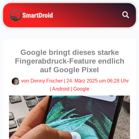
Zum
Inhalt
springen
Google bringt dieses starke
Fingerabdruck-Feature endlich
auf Google Pixel
von
Denny Fischer
|
24. März 2025 um 06:28 Uhr
|
Android
|
Google