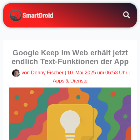
Zum
Inhalt
springen
Google Keep im Web erhält jetzt
endlich Text-Funktionen der App
von
Denny Fischer
|
10. Mai 2025 um 06:53 Uhr
|
Apps & Dienste