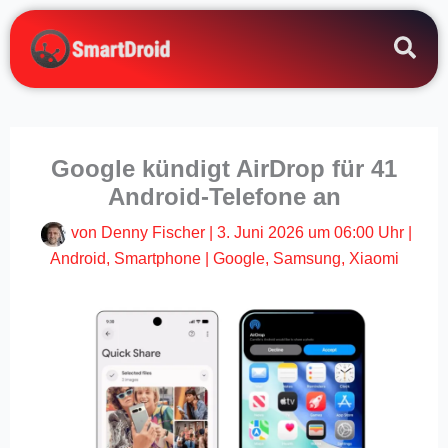
Zum
Inhalt
springen
Google kündigt AirDrop für 41
Android-Telefone an
von
Denny Fischer
|
3. Juni 2026 um 06:00 Uhr
|
Android
,
Smartphone
|
Google
,
Samsung
,
Xiaomi