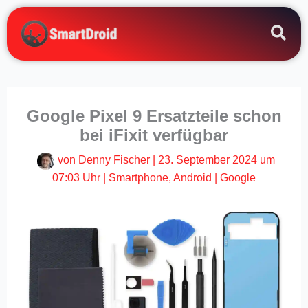
Zum
Inhalt
springen
Google Pixel 9 Ersatzteile schon
bei iFixit verfügbar
von
Denny Fischer
|
23. September 2024 um
07:03 Uhr
|
Smartphone
,
Android
|
Google