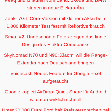
Peaq und i3 laufen vom Band: Skoda und BMW
starten in neue Elektro-Ära
Zeekr 7GT: Core-Version mit kleinem Akku beim
1.000 Kilometer Test fast mit Rekordverbrauch
Smart #2: Ungeschönte Fotos zeigen das finale
Design des Elektro-Comebacks
SkyNomad N70 und N90: Xiaomi will die Range-
Extender nach Deutschland bringen
Voicecast: Neues Feature für Google Pixel
aufgetaucht
Google kopiert AirDrop: Quick Share für Android
wird nun wirklich schnell
Unter 30.000 Euro: Ford hält Preisversprechen bei