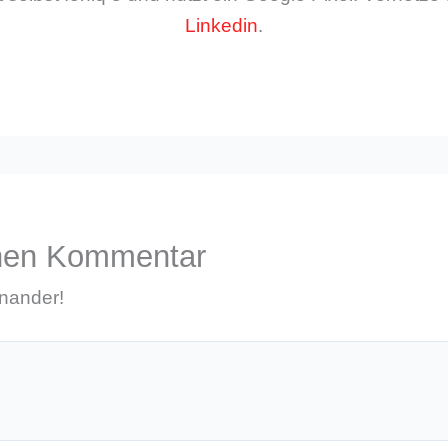
Linkedin
.
inen Kommentar
inander!