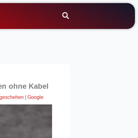
den ohne Kabel
tgeschehen
|
Google