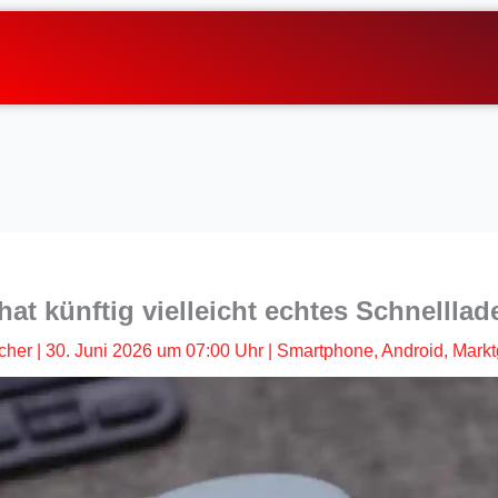
hat künftig vielleicht echtes Schnellla
cher
|
30. Juni 2026 um 07:00 Uhr
|
Smartphone
,
Android
,
Mark