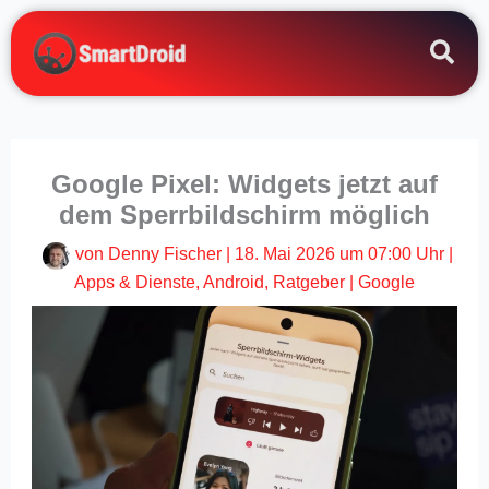
Zum
Inhalt
springen
Google Pixel: Widgets jetzt auf
dem Sperrbildschirm möglich
von
Denny Fischer
|
18. Mai 2026 um 07:00 Uhr
|
Apps & Dienste
,
Android
,
Ratgeber
|
Google