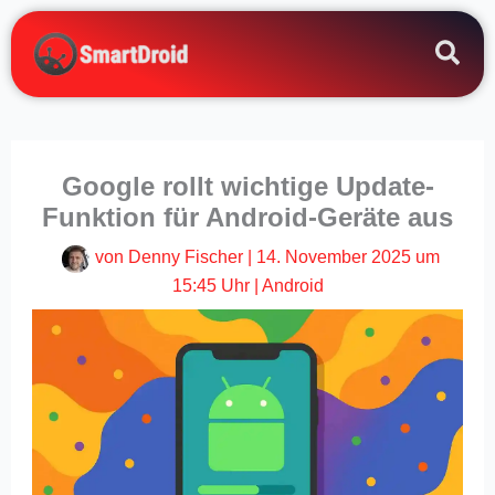
Zum
Inhalt
springen
Google rollt wichtige Update-
Funktion für Android-Geräte aus
von
Denny Fischer
|
14. November 2025 um
15:45 Uhr
|
Android