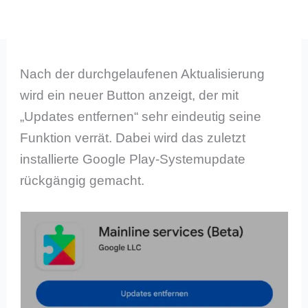
Nach der durchgelaufenen Aktualisierung
wird ein neuer Button anzeigt, der mit
„Updates entfernen“ sehr eindeutig seine
Funktion verrät. Dabei wird das zuletzt
installierte Google Play-Systemupdate
rückgängig gemacht.