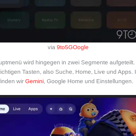
via
9to5GOogle
uptmenü wird hingegen in zwei Segmente aufgeteilt.
wichtigen Tasten, also Suche, Home, Live und Apps. 
inden wir
Gemini
, Google Home und Einstellungen.