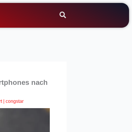
artphones nach
t
|
congstar