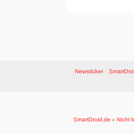
Newsticker
SmartDroi
SmartDroid.de
»
Nicht k