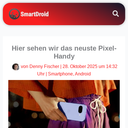
Zum
Inhalt
springen
Hier sehen wir das neuste Pixel-
Handy
von
Denny Fischer
|
28. Oktober 2025 um 14:32
Uhr
|
Smartphone
,
Android