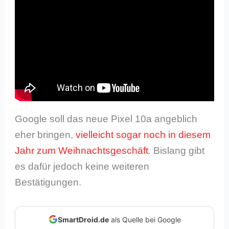
Google soll das neue Pixel 10a angeblich
eher bringen,
vielleicht sogar noch in diesem
Jahr zum Weihnachtsgeschäft
. Bislang gibt
es dafür jedoch keine weiteren
Bestätigungen.
SmartDroid.de
als Quelle bei Google