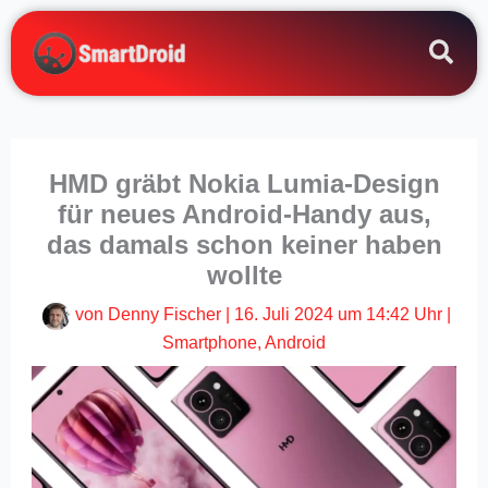
Zum
Inhalt
springen
HMD gräbt Nokia Lumia-Design
für neues Android-Handy aus,
das damals schon keiner haben
wollte
von
Denny Fischer
|
16. Juli 2024 um 14:42 Uhr
|
Smartphone
,
Android