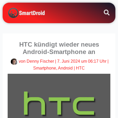
Zum
Inhalt
springen
HTC kündigt wieder neues
Android-Smartphone an
von
Denny Fischer
|
7. Juni 2024 um 06:17 Uhr
|
Smartphone
,
Android
|
HTC