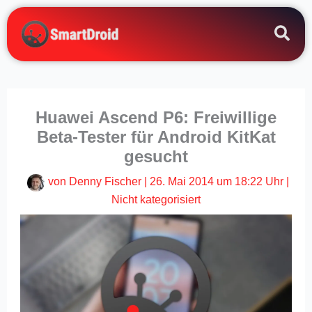
Zum
Inhalt
springen
Huawei Ascend P6: Freiwillige
Beta-Tester für Android KitKat
gesucht
von
Denny Fischer
|
26. Mai 2014 um 18:22 Uhr
|
Nicht kategorisiert