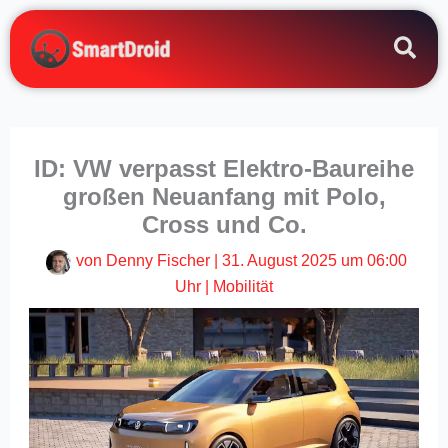
Zum
Inhalt
springen
ID: VW verpasst Elektro-Baureihe
großen Neuanfang mit Polo,
Cross und Co.
von
Denny Fischer
|
31. August 2025 um 06:00
Uhr
|
Mobilität