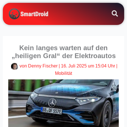
Zum
Inhalt
springen
Kein langes warten auf den
„heiligen Gral“ der Elektroautos
von
Denny Fischer
|
16. Juli 2025 um 15:04 Uhr
|
Mobilität