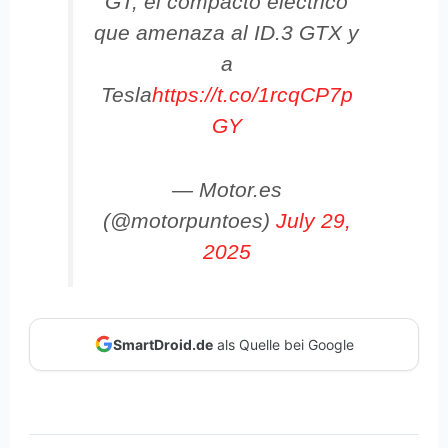
GT, el compacto eléctrico
que amenaza al ID.3 GTX y
a
Tesla
https://t.co/1rcqCP7p
GY
— Motor.es
(@motorpuntoes)
July 29,
2025
SmartDroid.de
als Quelle bei Google