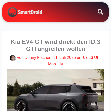
Zum
Inhalt
springen
Kia EV4 GT wird direkt den ID.3
GTI angreifen wollen
von
Denny Fischer
|
31. Juli 2025 um 07:13 Uhr
|
Mobilität