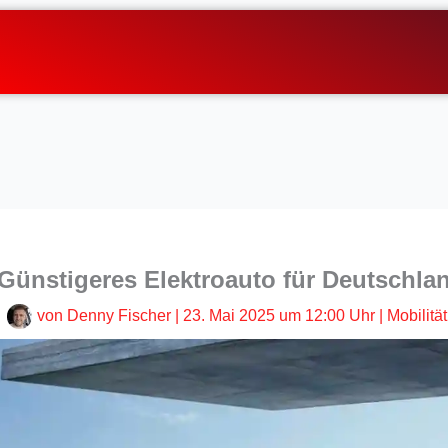
Günstigeres Elektroauto für Deutschla
von
Denny Fischer
|
23. Mai 2025 um 12:00 Uhr
|
Mobilität