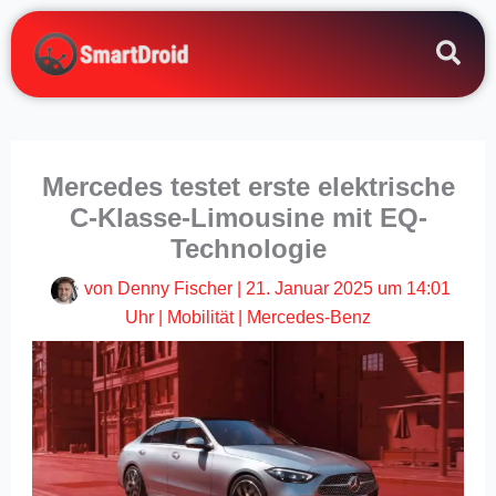
Zum
Inhalt
springen
Mercedes testet erste elektrische
C-Klasse-Limousine mit EQ-
Technologie
von
Denny Fischer
|
21. Januar 2025 um 14:01
Uhr
|
Mobilität
|
Mercedes-Benz