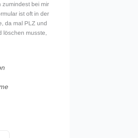
n zumindest bei mir
mular ist oft in der
le, da mal PLZ und
d löschen musste,
on
ame