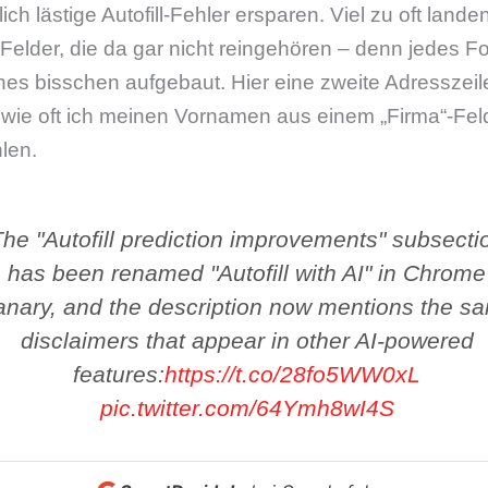
h lästige Autofill-Fehler ersparen. Viel zu oft lande
 Felder, die da gar nicht reingehören – denn jedes For
nes bisschen aufgebaut. Hier eine zweite Adresszei
ie oft ich meinen Vornamen aus einem „Firma“-Fel
hlen.
he "Autofill prediction improvements" subsecti
has been renamed "Autofill with AI" in Chrome
nary, and the description now mentions the s
disclaimers that appear in other AI-powered
features:
https://t.co/28fo5WW0xL
pic.twitter.com/64Ymh8wI4S