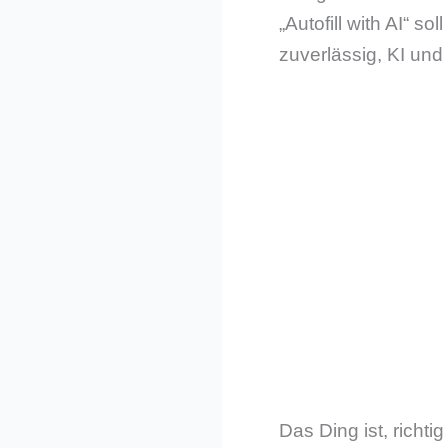
„Autofill with AI“ s
zuverlässig, KI und
Das Ding ist, richti