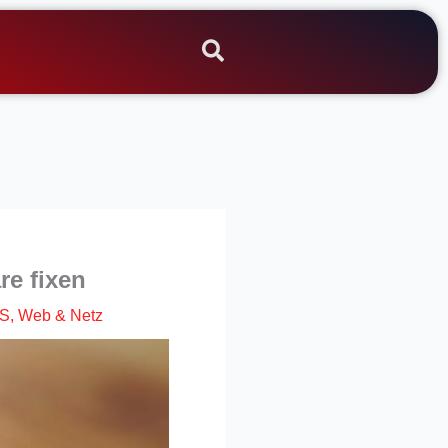
re fixen
OS
,
Web & Netz