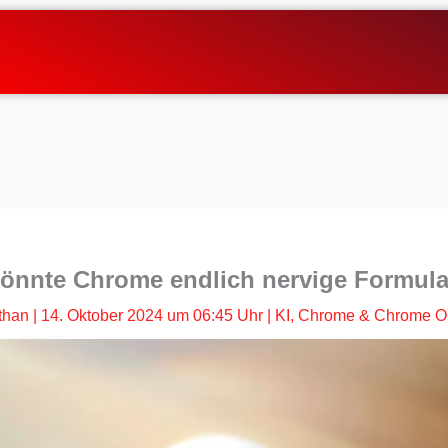
könnte Chrome endlich nervige Formula
than
|
14. Oktober 2024 um 06:45 Uhr
|
KI
,
Chrome & Chrome 