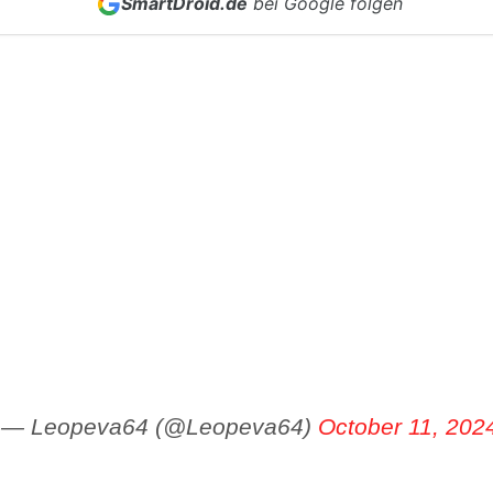
SmartDroid.de
bei Google folgen
— Leopeva64 (@Leopeva64)
October 11, 202