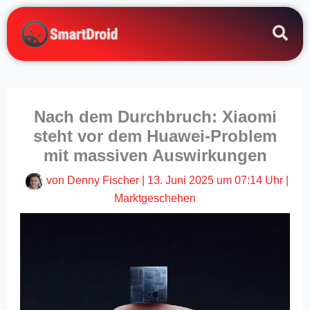
Zum
Inhalt
springen
Nach dem Durchbruch: Xiaomi
steht vor dem Huawei-Problem
mit massiven Auswirkungen
von
Denny Fischer
|
13. Juni 2025 um 07:14 Uhr
|
Marktgeschehen