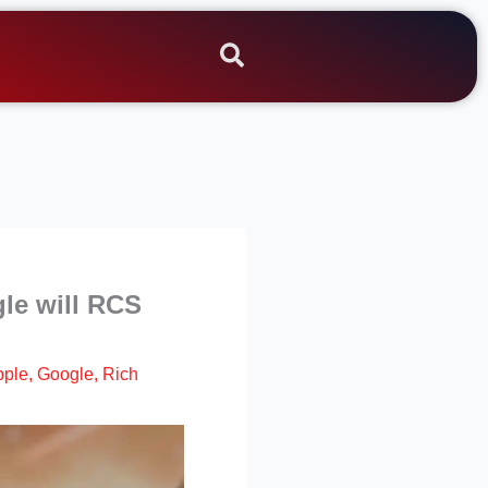
le will RCS
pple
,
Google
,
Rich