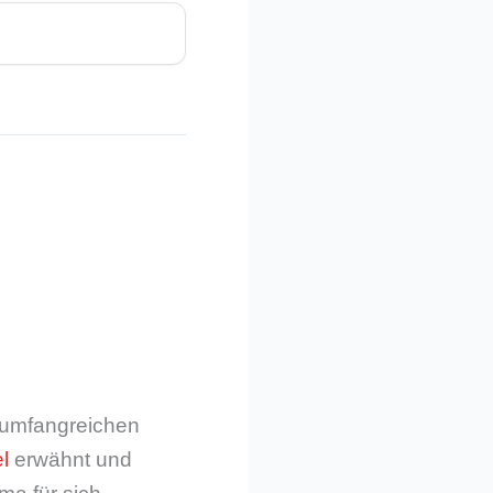
m umfangreichen
l
erwähnt und