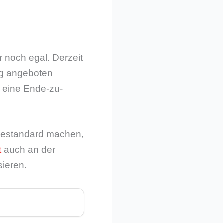
r noch egal. Derzeit
ng angeboten
h eine Ende-zu-
triestandard machen,
t
auch an der
sieren.