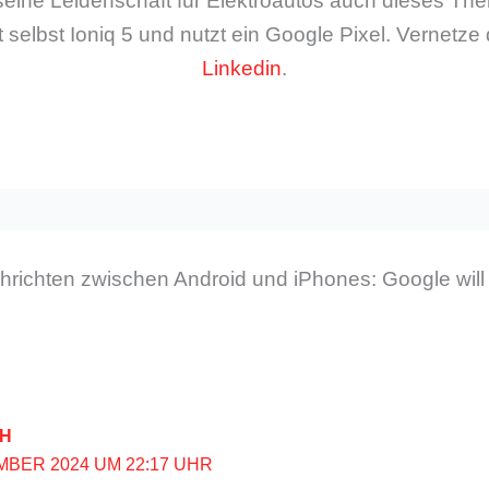
seine Leidenschaft für Elektroautos auch dieses The
 selbst Ioniq 5 und nutzt ein Google Pixel. Vernetze 
Linkedin
.
richten zwischen Android und iPhones: Google wil
PH
MBER 2024 UM 22:17 UHR