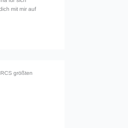
ma für sich
dich mit mir auf
l RCS größten