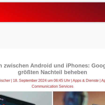
n zwischen Android und iPhones: Goog
größten Nachteil beheben
ischer
|
18. September 2024 um 06:45 Uhr
|
Apps & Dienste
|
A
Communication Services