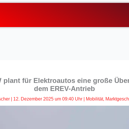
 plant für Elektroautos eine große Übe
dem EREV-Antrieb
scher
|
12. Dezember 2025 um 09:40 Uhr
|
Mobilität
,
Marktgesc