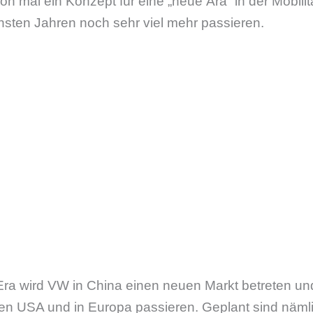
n mal ein Konzept für eine „neue Ära“ in der Mobil
ächsten Jahren noch sehr viel mehr passieren.
Era wird VW in China einen neuen Markt betreten un
 den USA und in Europa passieren. Geplant sind nämli