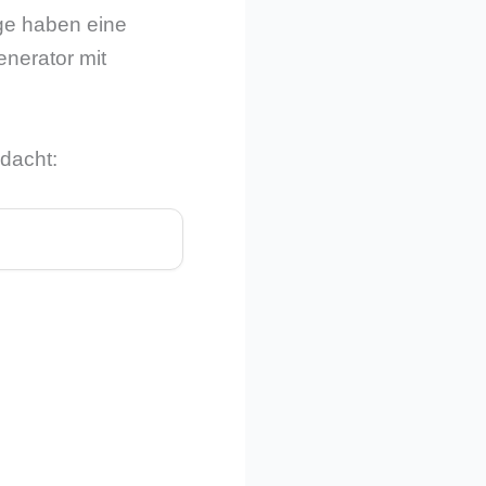
ge haben eine
enerator mit
edacht: