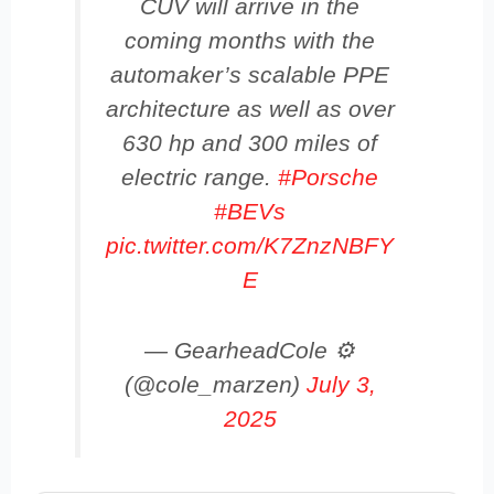
CUV will arrive in the
coming months with the
automaker’s scalable PPE
architecture as well as over
630 hp and 300 miles of
electric range.
#Porsche
#BEVs
pic.twitter.com/K7ZnzNBFY
E
— GearheadCole ⚙️
(@cole_marzen)
July 3,
2025