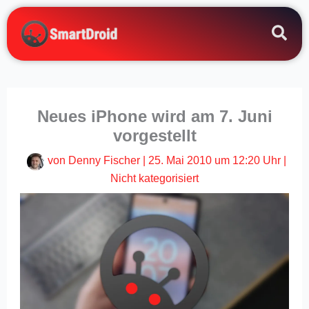
Zum
Inhalt
springen
Neues iPhone wird am 7. Juni
vorgestellt
von
Denny Fischer
|
25. Mai 2010 um 12:20 Uhr
|
Nicht kategorisiert