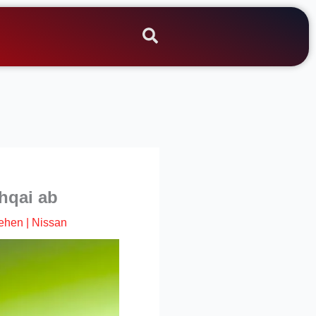
hqai ab
ehen
|
Nissan