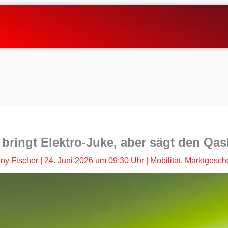
 bringt Elektro-Juke, aber sägt den Qas
ny Fischer
|
24. Juni 2026 um 09:30 Uhr
|
Mobilität
,
Marktgesch