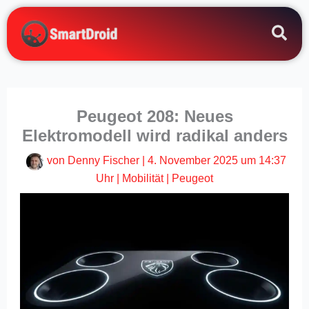
Zum
Inhalt
springen
Peugeot 208: Neues
Elektromodell wird radikal anders
von
Denny Fischer
|
4. November 2025 um 14:37
Uhr
|
Mobilität
|
Peugeot