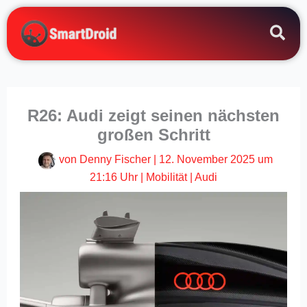
Zum
Inhalt
springen
R26: Audi zeigt seinen nächsten
großen Schritt
von
Denny Fischer
|
12. November 2025 um
21:16 Uhr
|
Mobilität
|
Audi