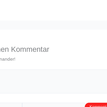
inen Kommentar
inander!
E-