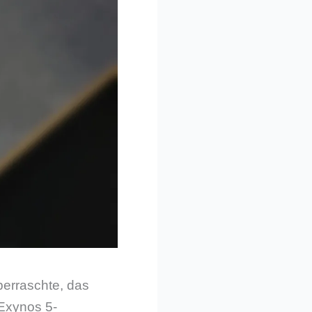
berraschte, das
 Exynos 5-