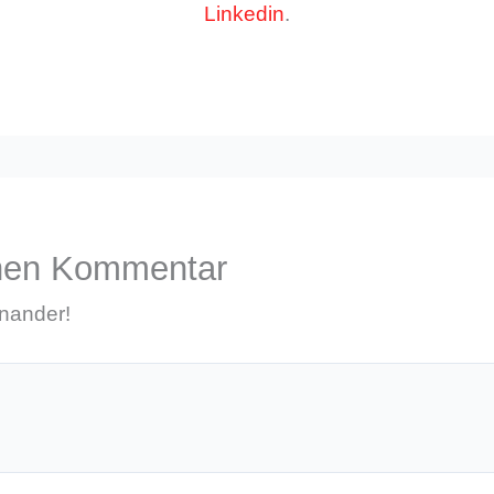
Linkedin
.
inen Kommentar
inander!