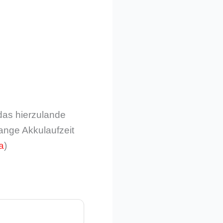
das hierzulande
ange Akkulaufzeit
a
)