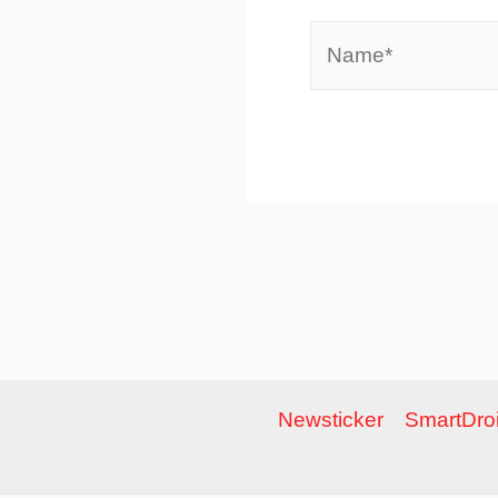
Name*
Newsticker
SmartDroi