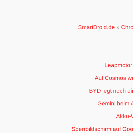
SmartDroid.de
»
Chr
Leapmotor 
Auf Cosmos war
BYD legt noch ein
Gemini beim A
Akku-W
Sperrbildschirm auf Goog