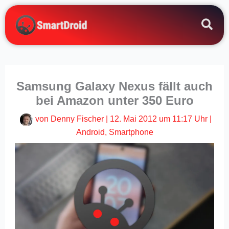
Zum
Inhalt
springen
Samsung Galaxy Nexus fällt auch
bei Amazon unter 350 Euro
von
Denny Fischer
|
12. Mai 2012 um 11:17 Uhr
|
Android
,
Smartphone