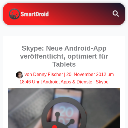
Zum
Inhalt
springen
Skype: Neue Android-App
veröffentlicht, optimiert für
Tablets
von
Denny Fischer
|
20. November 2012 um
18:46 Uhr
|
Android
,
Apps & Dienste
|
Skype