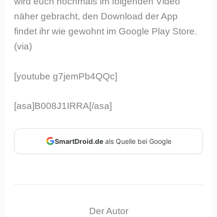
wird euch nochmals im folgenden Video
näher gebracht, den Download der App
findet ihr wie gewohnt im Google Play Store.
(via)
[youtube g7jemPb4QQc]
[asa]B008J1IRRA[/asa]
SmartDroid.de
als Quelle bei Google
Der Autor