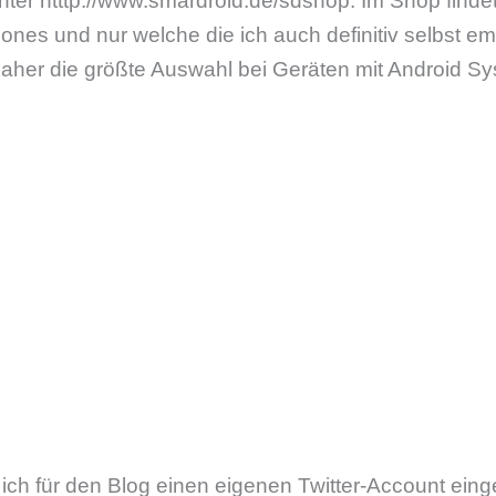
nter htttp://www.smardroid.de/sdshop. Im Shop finde
nes und nur welche die ich auch definitiv selbst e
r daher die größte Auswahl bei Geräten mit Android S
ch für den Blog einen eigenen Twitter-Account einge