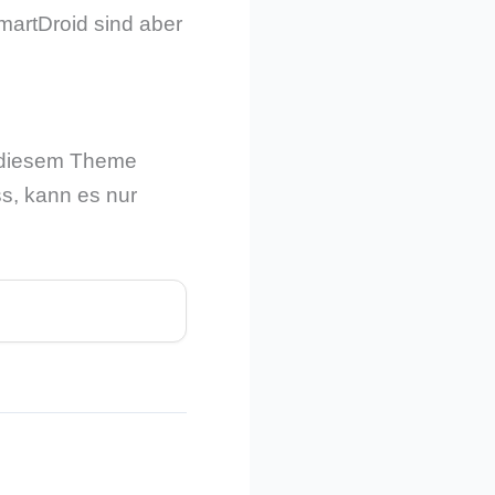
martDroid sind aber
it diesem Theme
ss, kann es nur