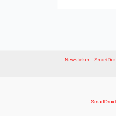
Newsticker
SmartDroi
SmartDroid