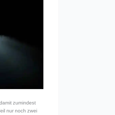
 damit zumindest
eil nur noch zwei