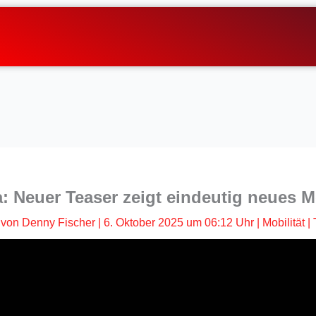
a: Neuer Teaser zeigt eindeutig neues M
von
Denny Fischer
|
6. Oktober 2025 um 06:12 Uhr
|
Mobilität
|