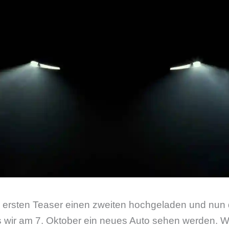
 ersten Teaser einen zweiten hochgeladen und nun
s wir am 7. Oktober ein neues Auto sehen werden. W