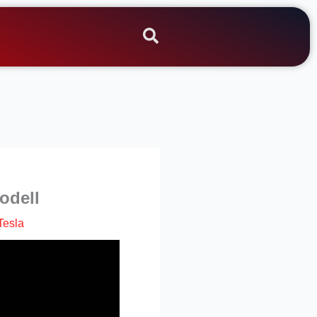
odell
Tesla