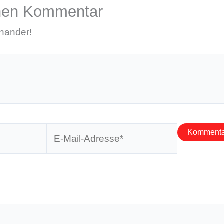
inen Kommentar
inander!
E-
Mail-
Adresse*