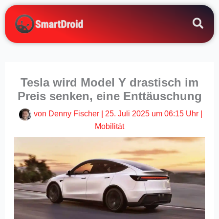
Zum
Inhalt
springen
Tesla wird Model Y drastisch im
Preis senken, eine Enttäuschung
von
Denny Fischer
|
25. Juli 2025 um 06:15 Uhr
|
Mobilität